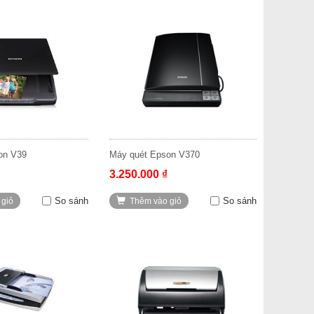
son V39
Máy quét Epson V370
3.250.000 ₫
So sánh
So sánh
 giỏ
Thêm vào giỏ