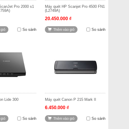
 ScanJet Pro 2000 s1
Máy quét HP Scanjet Pro 4500 FN1
2759A)
(L2749A)
20.450.000 ₫
So sánh
So sánh
 giỏ
Thêm vào giỏ
on Lide 300
Máy quét Canon P 215 Mark II
6.450.000 ₫
So sánh
So sánh
 giỏ
Thêm vào giỏ