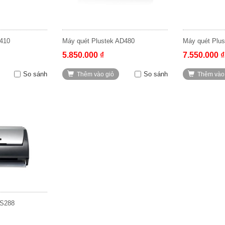
S410
Máy quét Plustek AD480
Máy quét Plu
5.850.000 ₫
7.550.000 ₫
So sánh
So sánh
Thêm vào giỏ
Thêm vào
PS288