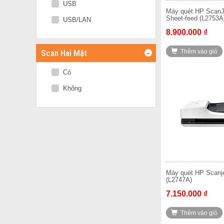
USB
Máy quét HP Scan
Sheet-feed (L2753A
USB/LAN
8.900.000 ₫
-
Scan Hai Mặt
Thêm vào giỏ
Có
Không
Máy quét HP Scanje
(L2747A)
7.150.000 ₫
Thêm vào giỏ