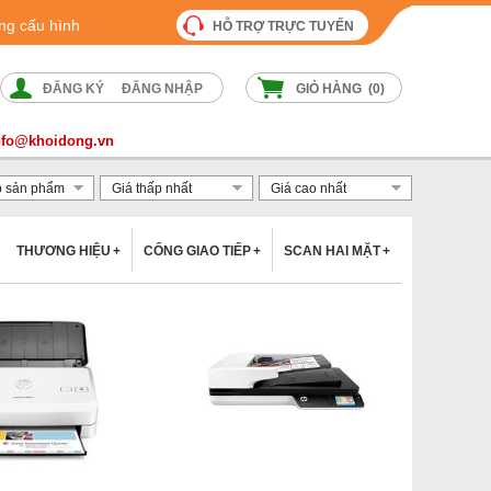
ng cấu hình
HỖ TRỢ TRỰC TUYẾN
ĐĂNG KÝ
ĐĂNG NHẬP
GIỎ HÀNG (
0
)
nfo@khoidong.vn
p sản phẩm
Giá thấp nhất
Giá cao nhất
THƯƠNG HIỆU
+
CỔNG GIAO TIẾP
+
SCAN HAI MẶT
+