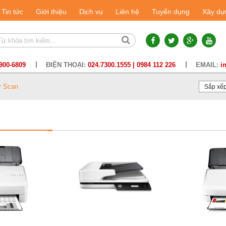
Tin tức
Giới thiệu
Dịch vụ
Liên hệ
Tuyển dụng
Xây dự
900-6809
ĐIỆN THOẠI:
024.7300.1555 | 0984 112 226
EMAIL:
i
 Scan
Sắp xế