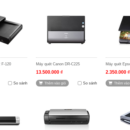
R F-120
Máy quét Canon DR-C225
Máy quét Ep
13.500.000 ₫
2.350.000 ₫
So sánh
So sánh
Thêm vào giỏ
Thêm vào