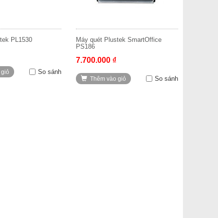
stek PL1530
Máy quét Plustek SmartOffice
PS186
7.700.000 ₫
So sánh
 giỏ
So sánh
Thêm vào giỏ