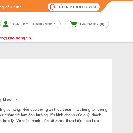
ng cấu hình
HỖ TRỢ TRỰC TUYẾN
ĐĂNG KÝ
ĐĂNG NHẬP
GIỎ HÀNG (
0
)
nfo@khoidong.vn
uý khách.
·
h giao hàng. Nếu sau thời gian thỏa thuận mà chúng tôi không
c sự chậm trễ làm ảnh hưởng đến kinh doanh của quý khách.
cả hợp lý. Và việc thanh toán sẽ được thực hiện theo hợp