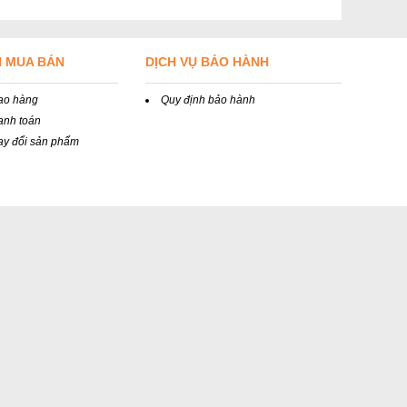
N MUA BÁN
DỊCH VỤ BẢO HÀNH
iao hàng
Quy định bảo hành
anh toán
ay đổi sản phẩm