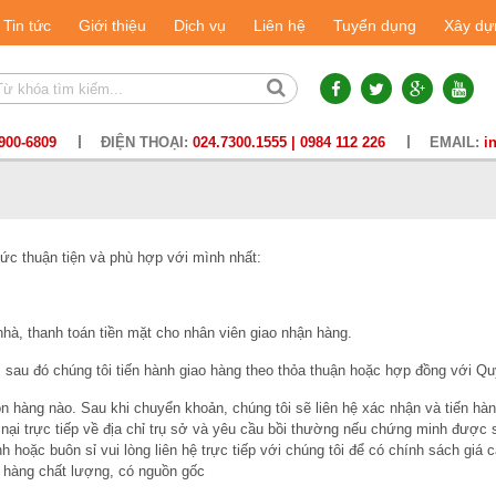
Tin tức
Giới thiệu
Dịch vụ
Liên hệ
Tuyển dụng
Xây dự
900-6809
ĐIỆN THOẠI:
024.7300.1555 | 0984 112 226
EMAIL:
i
hức thuận tiện và phù hợp với mình nhất:
hà, thanh toán tiền mặt cho nhân viên giao nhận hàng.
au đó chúng tôi tiến hành giao hàng theo thỏa thuận hoặc hợp đồng với Q
 hàng nào. Sau khi chuyển khoản, chúng tôi sẽ liên hệ xác nhận và tiến hàn
u nại trực tiếp về địa chỉ trụ sở và yêu cầu bồi thường nếu chứng minh đượ
hoặc buôn sỉ vui lòng liên hệ trực tiếp với chúng tôi để có chính sách giá 
 hàng chất lượng, có nguồn gốc