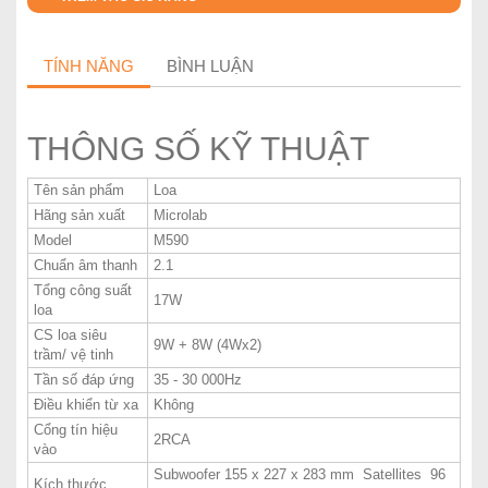
TÍNH NĂNG
BÌNH LUẬN
THÔNG SỐ KỸ THUẬT
Tên sản phẩm
Loa
Hãng sản xuất
Microlab
Model
M590
Chuẩn âm thanh
2.1
Tổng công suất
17W
loa
CS loa siêu
9W + 8W (4Wx2)
trầm/ vệ tinh
Tần số đáp ứng
35 - 30 000Hz
Điều khiển từ xa
Không
Cổng tín hiệu
2RCA
vào
Subwoofer 155 x 227 x 283 mm Satellites 96
Kích thước