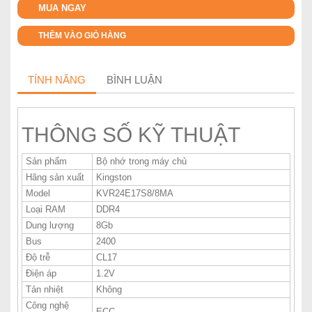
MUA NGAY
THÊM VÀO GIỎ HÀNG
TÍNH NĂNG
BÌNH LUẬN
THÔNG SỐ KỸ THUẬT
Sản phẩm
Bộ nhớ trong máy chủ
Hãng sản xuất
Kingston
Model
KVR24E17S8/8MA
Loại RAM
DDR4
Dung lượng
8Gb
Bus
2400
Độ trễ
CL17
Điện áp
1.2V
Tản nhiệt
Không
Công nghệ
ECC