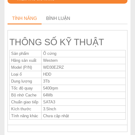
TÍNH NĂNG
BÌNH LUẬN
THÔNG SỐ KỸ THUẬT
Sản phẩm
Ổ cứng
Hãng sản xuất
Western
Model (P/N)
WD30EZRZ
Loại ổ
HDD
Dung lượng
3Tb
Tốc độ quay
5400rpm
Bộ nhớ Cache
64Mb
Chuẩn giao tiếp
SATA3
Kích thước
3.5Inch
Tính năng khác
Chưa cập nhật