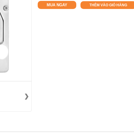
MUA NGAY
THÊM VÀO GIỎ HÀNG