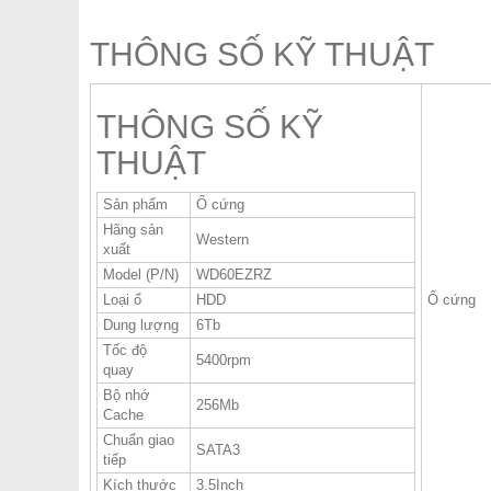
THÔNG SỐ KỸ THUẬT
THÔNG SỐ KỸ
THUẬT
Sản phẩm
Ổ cứng
Hãng sản
Western
xuất
Model (P/N)
WD60EZRZ
Loại ổ
HDD
Ổ cứng
Dung lượng
6Tb
Tốc độ
5400rpm
quay
Bộ nhớ
256Mb
Cache
Chuẩn giao
SATA3
tiếp
Kích thước
3.5Inch