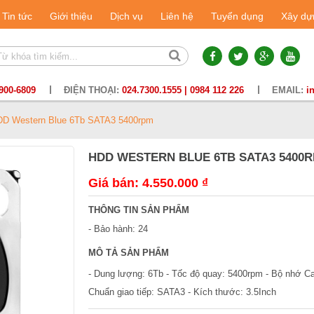
Tin tức
Giới thiệu
Dịch vụ
Liên hệ
Tuyển dụng
Xây dự
900-6809
ĐIỆN THOẠI:
024.7300.1555 | 0984 112 226
EMAIL:
i
D Western Blue 6Tb SATA3 5400rpm
HDD WESTERN BLUE 6TB SATA3 5400
Giá bán: 4.550.000 ₫
THÔNG TIN SẢN PHẨM
- Bảo hành: 24
MÔ TẢ SẢN PHẨM
- Dung lượng: 6Tb - Tốc độ quay: 5400rpm - Bộ nhớ 
Chuẩn giao tiếp: SATA3 - Kích thước: 3.5Inch