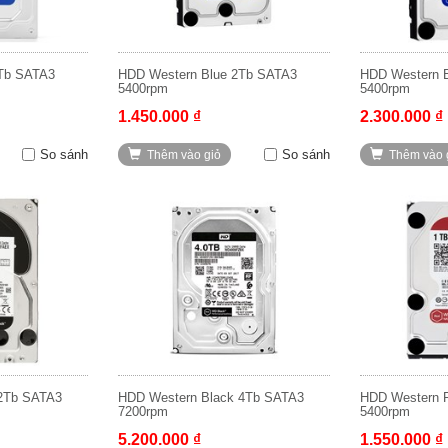
Tb SATA3
HDD Western Blue 2Tb SATA3
HDD Western 
5400rpm
5400rpm
1.450.000 ₫
2.300.000 ₫
So sánh
So sánh
Thêm vào giỏ
Thêm vào 
2Tb SATA3
HDD Western Black 4Tb SATA3
HDD Western 
7200rpm
5400rpm
5.200.000 ₫
1.550.000 ₫