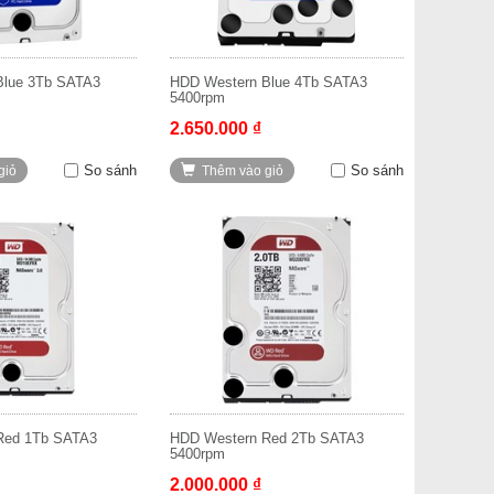
Blue 3Tb SATA3
HDD Western Blue 4Tb SATA3
5400rpm
2.650.000 ₫
So sánh
So sánh
giỏ
Thêm vào giỏ
Red 1Tb SATA3
HDD Western Red 2Tb SATA3
5400rpm
2.000.000 ₫