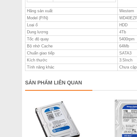
Hãng sản xuất
Western
Model (P/N)
WD40EZ
Loại ổ
HDD
Dung lượng
4Tb
Tốc độ quay
5400rpm
Bộ nhớ Cache
64Mb
Chuẩn giao tiếp
SATA3
Kích thước
3.5Inch
Tính năng khác
Chưa cập 
SẢN PHẨM LIÊN QUAN