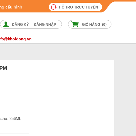
ng cấu hình
HỖ TRỢ TRỰC TUYẾN
ĐĂNG KÝ
ĐĂNG NHẬP
GIỎ HÀNG (
0
)
nfo@khoidong.vn
RPM
Cache: 256Mb -