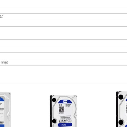
RZ
nhật