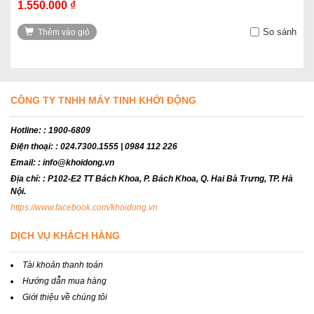
1.550.000 ₫
So sánh
Thêm vào giỏ
CÔNG TY TNHH MÁY TINH KHỞI ĐỘNG
Hotline:
: 1900-6809
Điện thoại:
: 024.7300.1555 | 0984 112 226
Email:
: info@khoidong.vn
Địa chỉ:
: P102-E2 TT Bách Khoa, P. Bách Khoa, Q. Hai Bà Trưng, TP. Hà
Nội.
https://www.facebook.com/khoidong.vn
DỊCH VỤ KHÁCH HÀNG
Tài khoản thanh toán
Hướng dẫn mua hàng
Giới thiệu về chúng tôi