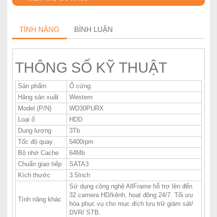
TÍNH NĂNG
BÌNH LUẬN
THÔNG SỐ KỸ THUẬT
Sản phẩm
Ổ cứng
Hãng sản xuất
Western
Model (P/N)
WD30PURX
Loại ổ
HDD
Dung lượng
3Tb
Tốc độ quay
5400rpm
Bộ nhớ Cache
64Mb
Chuẩn giao tiếp
SATA3
Kích thước
3.5Inch
Sử dụng công nghệ AllFrame hỗ trợ lên đến
32 camera HD/kênh, hoạt động 24/7. Tối ưu
Tính năng khác
hóa phục vụ cho mục đích lưu trữ giám sát/
DVR/ STB.